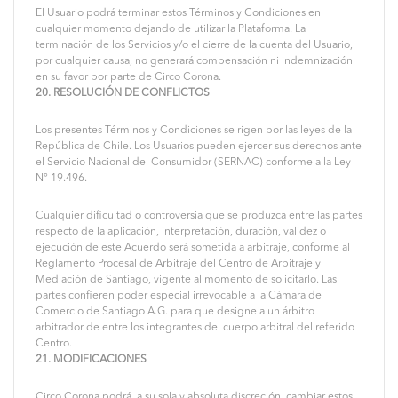
El Usuario podrá terminar estos Términos y Condiciones en
cualquier momento dejando de utilizar la Plataforma. La
terminación de los Servicios y/o el cierre de la cuenta del Usuario,
por cualquier causa, no generará compensación ni indemnización
en su favor por parte de Circo Corona.
20. RESOLUCIÓN DE CONFLICTOS
Los presentes Términos y Condiciones se rigen por las leyes de la
República de Chile. Los Usuarios pueden ejercer sus derechos ante
el Servicio Nacional del Consumidor (SERNAC) conforme a la Ley
N° 19.496.
Cualquier dificultad o controversia que se produzca entre las partes
respecto de la aplicación, interpretación, duración, validez o
ejecución de este Acuerdo será sometida a arbitraje, conforme al
Reglamento Procesal de Arbitraje del Centro de Arbitraje y
Mediación de Santiago, vigente al momento de solicitarlo. Las
partes confieren poder especial irrevocable a la Cámara de
Comercio de Santiago A.G. para que designe a un árbitro
arbitrador de entre los integrantes del cuerpo arbitral del referido
Centro.
21. MODIFICACIONES
Circo Corona podrá, a su sola y absoluta discreción, cambiar estos